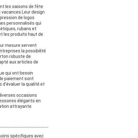
nt les saisons de fête
les vacances.Leur design
mpression de logos
ges personnalisés qui
étiques, rubans et
t les produits haut de
sur mesure servent
ntreprises la possibilité
arton robuste de
apté aux articles de
ue qui ont besoin
 de paiement sont
 d'évaluer la qualité et
 diverses occasions
ccessoires élégants en
ation attrayante.
soins spécifiques avec