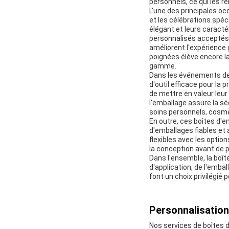
personnels, ce qui les r
L'une des principales oc
et les célébrations spéc
élégant et leurs caracté
personnalisés acceptés,
améliorent l'expérience
poignées élève encore la
gamme.
Dans les événements de 
d'outil efficace pour la 
de mettre en valeur leu
l'emballage assure la sé
soins personnels, cosmé
En outre, ces boîtes d'
d'emballages fiables et 
flexibles avec les optio
la conception avant de
Dans l'ensemble, la boî
d'application, de l'embal
font un choix privilégié
Personnalisation
Nos services de boîtes 