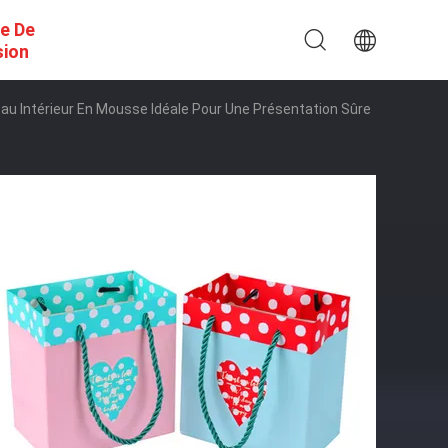
e De
sion
eau Intérieur En Mousse Idéale Pour Une Présentation Sûre