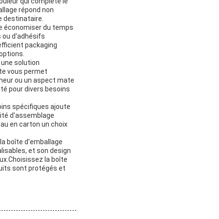
ouleur qui complète le
allage répond non
 destinataire.
ire économiser du temps
s ou d'adhésifs
efficient packaging
 options.
 une solution
ate vous permet
ocheur ou un aspect mate
lité pour divers besoins
soins spécifiques ajoute
ilité d'assemblage
eau en carton un choix
la boîte d'emballage
lisables, et son design
ux.Choisissez la boîte
uits sont protégés et