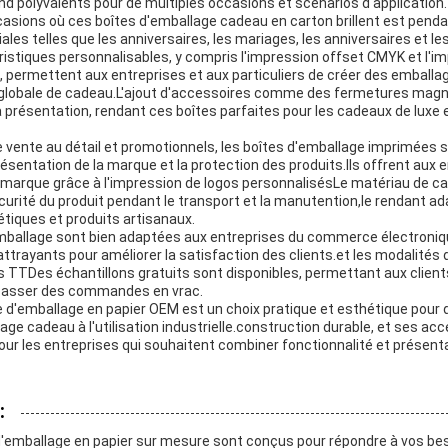
end polyvalents pour de multiples occasions et scénarios d'application.
casions où ces boîtes d'emballage cadeau en carton brillent est penda
iales telles que les anniversaires, les mariages, les anniversaires et 
ristiques personnalisables, y compris l'impression offset CMYK et l'i
 permettent aux entreprises et aux particuliers de créer des emballa
 globale de cadeau.L'ajout d'accessoires comme des fermetures magn
 présentation, rendant ces boîtes parfaites pour les cadeaux de luxe e
vente au détail et promotionnels, les boîtes d'emballage imprimées 
présentation de la marque et la protection des produits.Ils offrent aux e
r marque grâce à l'impression de logos personnalisésLe matériau de c
curité du produit pendant le transport et la manutention,le rendant ad
tiques et produits artisanaux.
emballage sont bien adaptées aux entreprises du commerce électroniq
attrayants pour améliorer la satisfaction des clients.et les modalités
ns TTDes échantillons gratuits sont disponibles, permettant aux clients
 passer des commandes en vrac.
te d'emballage en papier OEM est un choix pratique et esthétique pour
lage cadeau à l'utilisation industrielle.construction durable, et ses a
 pour les entreprises qui souhaitent combiner fonctionnalité et présent
:
d'emballage en papier sur mesure sont conçus pour répondre à vos be