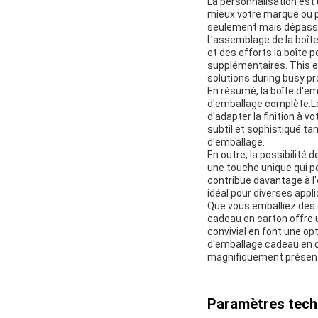
La personnalisation est 
mieux votre marque ou p
seulement mais dépasse 
L'assemblage de la boî
et des efforts.la boîte
supplémentaires. This ea
solutions during busy pro
En résumé, la boîte d'e
d'emballage complète.Le 
d'adapter la finition à 
subtil et sophistiqué.tan
d'emballage.
En outre, la possibilité 
une touche unique qui pe
contribue davantage à l'
idéal pour diverses appl
Que vous emballiez des c
cadeau en carton offre u
convivial en font une o
d'emballage cadeau en c
magnifiquement présen
Paramètres tech