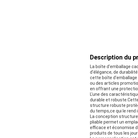
Description du pr
La boîte d'emballage ca
d'élégance, de durabilité
cette boîte d'emballag
ou des articles promotion
en offrant une protectio
L'une des caractéristiq
durable et robuste.Cette
structure robuste protèg
du temps,ce qui le rend i
La conception structurel
pliable permet un emplac
efficace et économise de
produits de tous les jour