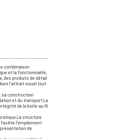
une combinaison
que et la fonctionnalité,
 des produits de détail
ore l'attrait visuel tout
t sa construction
lation et du transport.La
égrité de la boîte au fil
 pratique.La structure
 facilite l'empilement
 présentation de