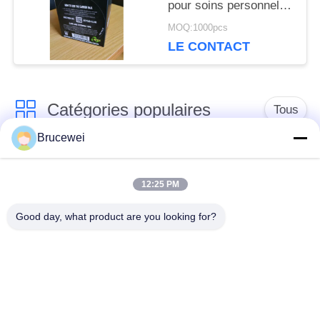
pour soins personnels,
avec impression de
MOQ:1000pcs
logo personnalisé
LE CONTACT
acceptée, optimisée
pour les exigences
industrielles
Catégories populaires
Tous
Brucewei
Boîte de
Boîte d'emballage
empaquetage de
12:25 PM
alimentaire
papier
Good day, what product are you looking for?
Boîtes d'emballage
Boîte cadeau en
en carton
papier rigide
Cadre photo
Emballage du caviar
personnalisé