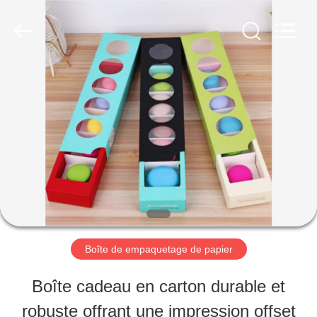
2025
Lianyi
International
industrial
and
trading
MAISON
co.,Ltd.
All
Rights
Reserved.
PRODUITS
AU
SUJET
DE
Boîte de empaquetage de papier
NOUS
Boîte cadeau en carton durable et
robuste offrant une impression offset