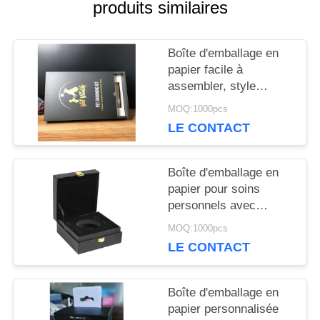
produits similaires
CITATION
Boîte d'emballage en
papier facile à
PLAN
assembler, style
décontracté,
DU
MOQ:1000pcs
personnalisable,
LE CONTACT
cadeau, artisanat,
SITE
industriel, emballage
respectueux de
Boîte d'emballage en
l'environnement
PRIVACY
papier pour soins
personnels avec
POLICY
plateau intérieur en
MOQ:1000pcs
mousse, finition
LE CONTACT
brillante ou mate,
conçue pour une offre
industrielle, protection
Boîte d'emballage en
et design
papier personnalisée