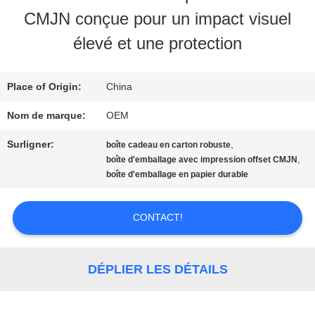
VISITE
CMJN conçue pour un impact visuel
D'USINE
élevé et une protection
CONTRÔLE
Place of Origin:
China
DE
Nom de marque:
OEM
QUALITÉ
Surligner:
,
boîte cadeau en carton robuste
,
boîte d'emballage avec impression offset CMJN
boîte d'emballage en papier durable
CONTACT
CONTACT!
USA
DÉPLIER LES DÉTAILS
DEMANDEZ
UNE