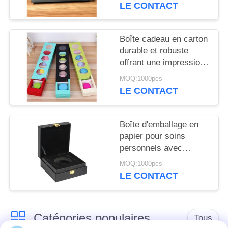
personnalisable,
SITE
LE CONTACT
cadeau, artisanat,
industriel, emballage
PRIVACY
respectueux de
Boîte cadeau en carton
l'environnement
durable et robuste
POLICY
offrant une impression
offset CMJN conçue
MOQ:1000pcs
pour un impact visuel
LE CONTACT
élevé et une protection
Boîte d'emballage en
papier pour soins
personnels avec
plateau intérieur en
MOQ:1000pcs
mousse, finition
LE CONTACT
brillante ou mate,
conçue pour une offre
industrielle, protection
Catégories populaires
et design
Tous