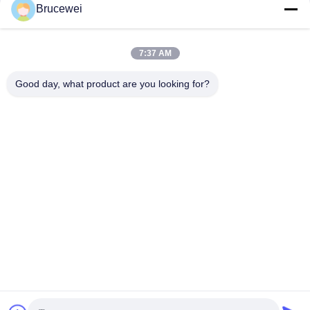
Brucewei
Boîte de
Boîte d'emballage
empaquetage de
7:37 AM
alimentaire
papier
Good day, what product are you looking for?
Boîtes d'emballage
Boîte cadeau en
en carton
papier rigide
Cadre photo
Emballage du caviar
personnalisé
Bouteille en verre de
Métal Tin Box
stockage
Souscrivez