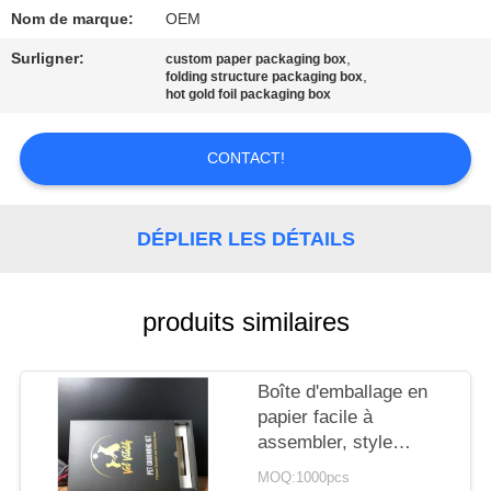
Nom de marque:
OEM
CONTRÔLE
Surligner:
,
custom paper packaging box
DE
,
folding structure packaging box
hot gold foil packaging box
QUALITÉ
CONTACT!
CONTACT
USA
DÉPLIER LES DÉTAILS
DEMANDEZ
produits similaires
UNE
CITATION
Boîte d'emballage en
papier facile à
PLAN
assembler, style
DU
décontracté,
MOQ:1000pcs