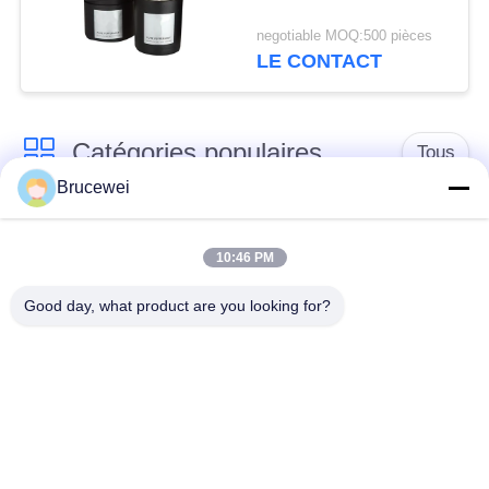
negotiable MOQ:500 pièces
LE CONTACT
Catégories populaires
Tous
Brucewei
Boîte de
Boîte d'emballage
empaquetage de
10:46 PM
alimentaire
papier
Good day, what product are you looking for?
Boîtes d'emballage
Boîte cadeau en
en carton
papier rigide
Cadre photo
Emballage du caviar
personnalisé