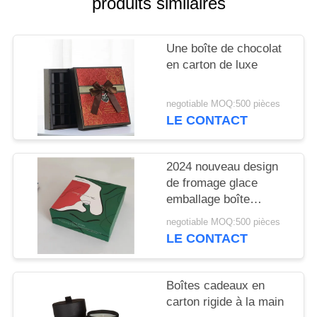
produits similaires
SITE
Une boîte de chocolat
PRIVACY
en carton de luxe
POLICY
negotiable MOQ:500 pièces
LE CONTACT
2024 nouveau design
de fromage glace
emballage boîte
cadeau avec plateau
negotiable MOQ:500 pièces
intérieur blanc
LE CONTACT
sensation de toucher
doux sur la boîte
Boîtes cadeaux en
carton rigide à la main