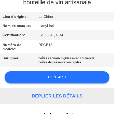
bouteille de vin artisanale
CONTRÔLE
Lieu d'origine:
La Chine
DE
QUALITÉ
Nom de marque:
Lianyi Intl
Certification:
ISO9001，FDA
CONTACT
Numéro de
RPGB15
modèle:
USA
Surligner:
,
boîtes cadeaux rigides avec couvercle
boîtes de présentation rigides
DEMANDEZ
UNE
CONTACT!
CITATION
DÉPLIER LES DÉTAILS
PLAN
DU