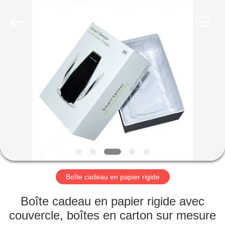
2026
Lianyi
International
industrial
and
trading
co.,Ltd.
All
MAISON
Rights
Reserved.
PRODUITS
AU
SUJET
DE
NOUS
Boîte cadeau en papier rigide
VISITE
Boîte cadeau en papier rigide avec
D'USINE
couvercle, boîtes en carton sur mesure