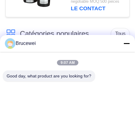
negotiable MOQ:500 pièces
LE CONTACT
Catégories populaires
Tous
Brucewei
Boîte de
Boîte d'emballage
empaquetage de
9:07 AM
alimentaire
papier
Good day, what product are you looking for?
Boîtes d'emballage
Boîte cadeau en
en carton
papier rigide
Cadre photo
Emballage du caviar
personnalisé