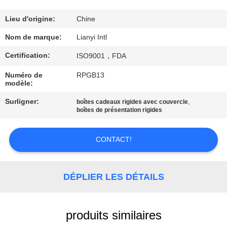
CONTRÔLE
Lieu d'origine:
Chine
DE
Nom de marque:
Lianyi Intl
QUALITÉ
Certification:
ISO9001，FDA
Numéro de
RPGB13
CONTACT
modèle:
USA
Surligner:
,
boîtes cadeaux rigides avec couvercle
boîtes de présentation rigides
DEMANDEZ
CONTACT!
UNE
CITATION
DÉPLIER LES DÉTAILS
PLAN
produits similaires
DU