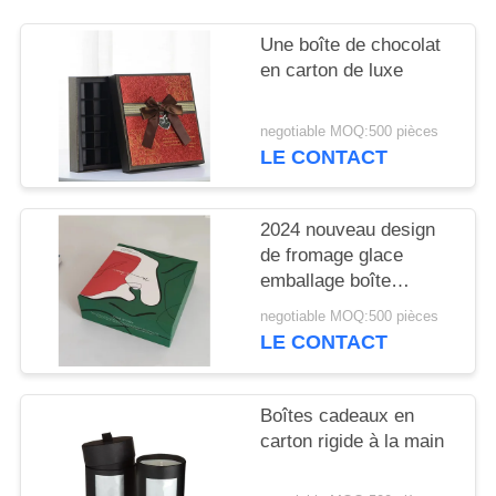
SITE
Une boîte de chocolat
en carton de luxe
PRIVACY
POLICY
negotiable MOQ:500 pièces
LE CONTACT
2024 nouveau design
de fromage glace
emballage boîte
cadeau avec plateau
negotiable MOQ:500 pièces
intérieur blanc
LE CONTACT
sensation de toucher
doux sur la boîte
Boîtes cadeaux en
carton rigide à la main