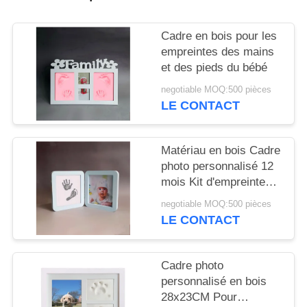
SITE
Cadre en bois pour les
PRIVACY
empreintes des mains
et des pieds du bébé
POLICY
negotiable MOQ:500 pièces
LE CONTACT
Matériau en bois Cadre
photo personnalisé 12
mois Kit d'empreintes
de main et
negotiable MOQ:500 pièces
d'empreintes de pieds
LE CONTACT
Cadre photo
personnalisé en bois
28x23CM Pour