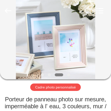
2025
Lianyi
International
industrial
and
trading
co.,Ltd.
All
MAISON
Rights
Reserved.
PRODUITS
AU
SUJET
DE
NOUS
Cadre photo personnalisé
VISITE
Porteur de panneau photo sur mesure,
D'USINE
imperméable à l' eau, 3 couleurs, mur /