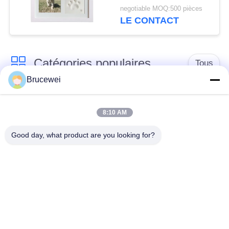
l'affichage d'une patte
negotiable MOQ:500 pièces
de chien ou de chat
LE CONTACT
Catégories populaires
Tous
Brucewei
Boîte de
Boîte d'emballage
empaquetage de
8:10 AM
alimentaire
papier
Good day, what product are you looking for?
Boîtes d'emballage
Boîte cadeau en
en carton
papier rigide
Cadre photo
Emballage du caviar
personnalisé