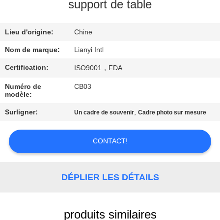
support de table
CONTRÔLE
Lieu d'origine:
Chine
DE
QUALITÉ
Nom de marque:
Lianyi Intl
Certification:
ISO9001，FDA
CONTACT
Numéro de
CB03
modèle:
USA
Surligner:
,
Un cadre de souvenir
Cadre photo sur mesure
DEMANDEZ
CONTACT!
UNE
CITATION
DÉPLIER LES DÉTAILS
PLAN
DU
produits similaires