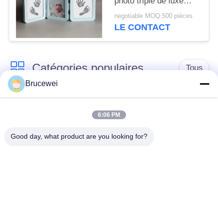
photo triple de luxe
Logo imprimé
negotiable MOQ:500 pièces
LE CONTACT
Catégories populaires
Tous
Brucewei
Boîte de
Boîte d'emballage
empaquetage de
6:06 PM
alimentaire
papier
Good day, what product are you looking for?
Boîtes d'emballage
Boîte cadeau en
en carton
papier rigide
Cadre photo
Emballage du caviar
personnalisé