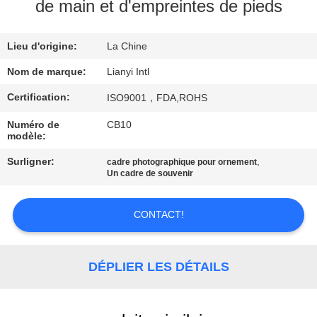
de main et d'empreintes de pieds
CONTRÔLE
Lieu d'origine:
La Chine
DE
QUALITÉ
Nom de marque:
Lianyi Intl
Certification:
ISO9001，FDA,ROHS
CONTACT
Numéro de
CB10
modèle:
USA
Surligner:
,
cadre photographique pour ornement
Un cadre de souvenir
DEMANDEZ
UNE
CONTACT!
CITATION
DÉPLIER LES DÉTAILS
PLAN
DU