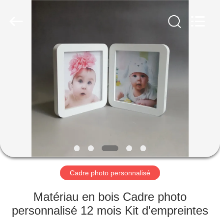
2025
Lianyi
International
industrial
and
trading
co.,Ltd.
All
MAISON
Rights
Reserved.
PRODUITS
AU
SUJET
DE
NOUS
Cadre photo personnalisé
VISITE
Matériau en bois Cadre photo
D'USINE
personnalisé 12 mois Kit d'empreintes