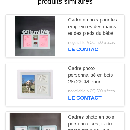
produits similaires
SITE
Cadre en bois pour les
PRIVACY
empreintes des mains
POLICY
et des pieds du bébé
negotiable MOQ:500 pièces
LE CONTACT
Cadre photo
personnalisé en bois
28x23CM Pour
l'affichage d'une patte
negotiable MOQ:500 pièces
de chien ou de chat
LE CONTACT
Cadres photo en bois
personnalisés, cadre