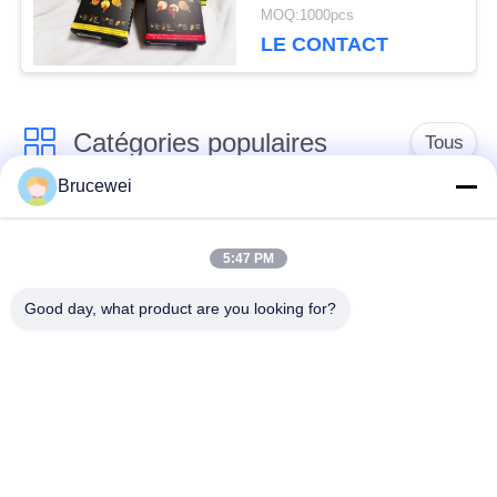
personnalisée Fob Port
MOQ:1000pcs
Xiamen Solution
LE CONTACT
d'emballage pour les
articles fragiles et
lourds
Catégories populaires
Tous
Brucewei
Boîte de
Boîte d'emballage
empaquetage de
5:47 PM
alimentaire
papier
Good day, what product are you looking for?
Boîtes d'emballage
Boîte cadeau en
en carton
papier rigide
Cadre photo
Emballage du caviar
personnalisé