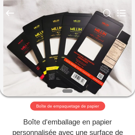
2026
Lianyi
International
industrial
and
trading
MAISON
co.,Ltd.
All
Rights
Reserved.
PRODUITS
AU
SUJET
DE
Boîte de empaquetage de papier
NOUS
Boîte d'emballage en papier
personnalisée avec une surface de