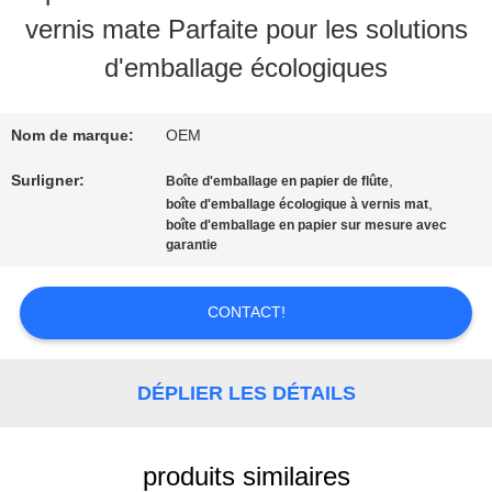
VISITE
vernis mate Parfaite pour les solutions
D'USINE
d'emballage écologiques
CONTRÔLE
Nom de marque:
OEM
DE
Surligner:
,
Boîte d'emballage en papier de flûte
,
boîte d'emballage écologique à vernis mat
QUALITÉ
boîte d'emballage en papier sur mesure avec
garantie
CONTACT
CONTACT!
USA
DÉPLIER LES DÉTAILS
DEMANDEZ
produits similaires
UNE