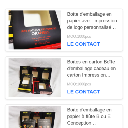
CITATION
Boîte d'emballage en
papier avec impression
de logo personnalisée
PLAN
et gaufrage, avec boîte
MOQ:1000pcs
d'emballage en papier à
DU
LE CONTACT
ruban pour solution
d'emballage alimentaire
SITE
pour hamburger
Boîtes en carton Boîte
d'emballage cadeau en
carton Impression
PRIVACY
personnalisée
MOQ:1000pcs
POLICY
Solutions d'emballage
LE CONTACT
durables et
écologiques Port
départ usine Xiamen
Boîte d'emballage en
Idéal pour la vente au
papier à flûte B ou E
détail et les cadeaux
Conception
d'entreprise