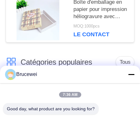
Boîte d'emballage en
papier pour impression
héliogravure avec
logos personnalisés en
MOQ:1000pcs
couleur, designs
LE CONTACT
durables, emballage à
pizza écologique,
matériau écologique
Catégories populaires
Tous
Brucewei
Boîte de
Boîte d'emballage
empaquetage de
7:36 AM
alimentaire
papier
Good day, what product are you looking for?
Boîtes d'emballage
Boîte cadeau en
en carton
papier rigide