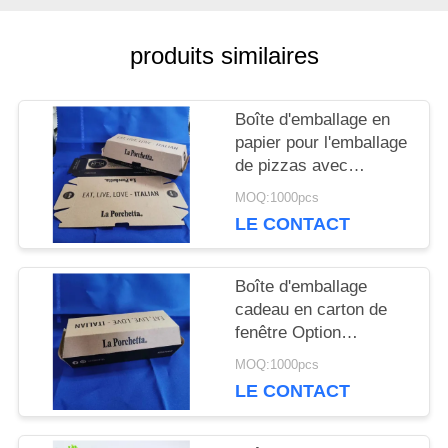
CITATION
produits similaires
PLAN
Boîte d'emballage en
papier pour l'emballage
DU
de pizzas avec
traitement de surface
SITE
MOQ:1000pcs
d'impression en
LE CONTACT
gravure fabriquée à
partir de papier adapté
PRIVACY
à l'emballage de
Boîte d'emballage
l'industrie alimentaire
POLICY
cadeau en carton de
fenêtre Option
d'emballage de pizza
MOQ:1000pcs
appropriée offrant
LE CONTACT
protection et visibilité
pour les produits
alimentaires