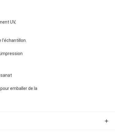
ement UV,
 l'échantillon.
e,impression
tisanat
pour emballer de la