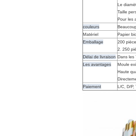
Le diamèt
Taille pe
Pour les 
couleurs
Beaucoup 
Matériel
Papier bi
Emballage
200 pièce
2. 250 pi
Délai de livraison
Dans les 
Les avantages
Moule exi
Haute qual
Directeme
Paiement
L/C, D/P,