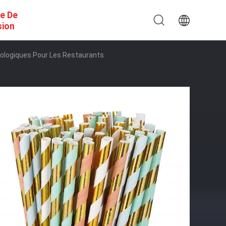
e De
sion
 Écologiques Pour Les Restaurants