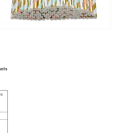
ants
es