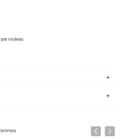
 par rouleau
r femmes