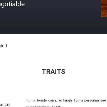
gotiable
duit
TRAITS
Forme:
Ronde, carré, rectangle, forme personnalisée
entaire
caractéristique:
À l'eau