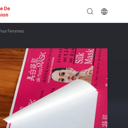
e De
sion
 Pour Femmes