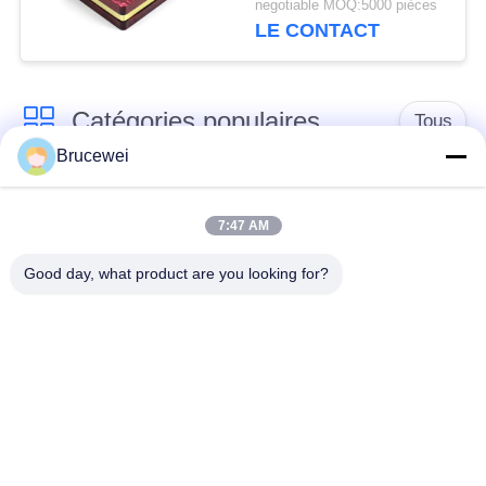
negotiable MOQ:5000 pièces
chocolats.
LE CONTACT
Catégories populaires
Tous
Brucewei
Boîte de
Boîte d'emballage
empaquetage de
7:47 AM
alimentaire
papier
Good day, what product are you looking for?
Boîtes d'emballage
Boîte cadeau en
en carton
papier rigide
Cadre photo
Emballage du caviar
personnalisé