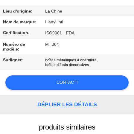
CONTRÔLE
Lieu d'origine:
La Chine
DE
Nom de marque:
Lianyi Intl
QUALITÉ
Certification:
ISO9001，FDA
Numéro de
MTB04
CONTACT
modèle:
USA
Surligner:
,
boîtes métalliques à charnière
boîtes d'étain décoratives
DEMANDEZ
CONTACT!
UNE
CITATION
DÉPLIER LES DÉTAILS
PLAN
produits similaires
DU