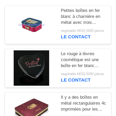
SITE
Petites boîtes en fer
blanc à charnière en
PRIVACY
métal avec trois
POLICY
couches pour ranger
negotiable MOQ:5000 pièces
des jouets pour enfants
LE CONTACT
Le rouge à lèvres
cosmétique est une
boîte en fer blanc
métallique en forme de
negotiable MOQ:5000 pièces
cœur avec plateau
LE CONTACT
intérieur en PVC.
Il y a des boîtes en
métal rectangulaires 4c
imprimées pour les
cookies et les